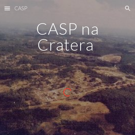
CASP
Skip to main content
Skip to navigation
CASP na
Cratera